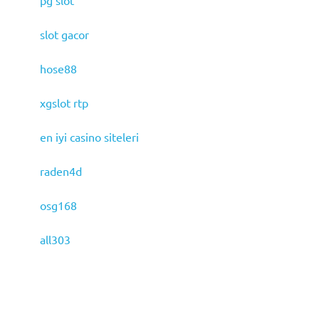
pg slot
slot gacor
hose88
xgslot rtp
en iyi casino siteleri
raden4d
osg168
all303