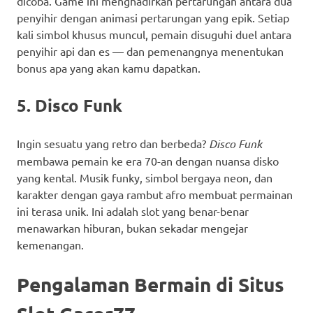
dicoba. Game ini menghadirkan pertarungan antara dua
penyihir dengan animasi pertarungan yang epik. Setiap
kali simbol khusus muncul, pemain disuguhi duel antara
penyihir api dan es — dan pemenangnya menentukan
bonus apa yang akan kamu dapatkan.
5.
Disco Funk
Ingin sesuatu yang retro dan berbeda?
Disco Funk
membawa pemain ke era 70-an dengan nuansa disko
yang kental. Musik funky, simbol bergaya neon, dan
karakter dengan gaya rambut afro membuat permainan
ini terasa unik. Ini adalah slot yang benar-benar
menawarkan hiburan, bukan sekadar mengejar
kemenangan.
Pengalaman Bermain di Situs