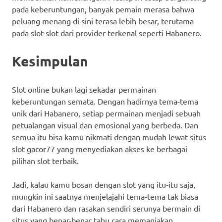
pada keberuntungan, banyak pemain merasa bahwa
peluang menang di sini terasa lebih besar, terutama
pada slot-slot dari provider terkenal seperti Habanero.
Kesimpulan
Slot online bukan lagi sekadar permainan
keberuntungan semata. Dengan hadirnya tema-tema
unik dari Habanero, setiap permainan menjadi sebuah
petualangan visual dan emosional yang berbeda. Dan
semua itu bisa kamu nikmati dengan mudah lewat situs
slot gacor77 yang menyediakan akses ke berbagai
pilihan slot terbaik.
Jadi, kalau kamu bosan dengan slot yang itu-itu saja,
mungkin ini saatnya menjelajahi tema-tema tak biasa
dari Habanero dan rasakan sendiri serunya bermain di
situs yang benar-benar tahu cara memanjakan