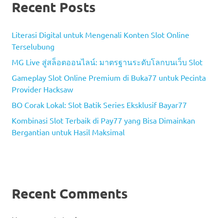
Recent Posts
Literasi Digital untuk Mengenali Konten Slot Online
Terselubung
MG Live สู่สล็อตออนไลน์: มาตรฐานระดับโลกบนเว็บ Slot
Gameplay Slot Online Premium di Buka77 untuk Pecinta
Provider Hacksaw
BO Corak Lokal: Slot Batik Series Eksklusif Bayar77
Kombinasi Slot Terbaik di Pay77 yang Bisa Dimainkan
Bergantian untuk Hasil Maksimal
Recent Comments