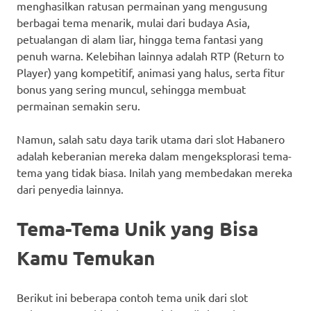
menghasilkan ratusan permainan yang mengusung
berbagai tema menarik, mulai dari budaya Asia,
petualangan di alam liar, hingga tema fantasi yang
penuh warna. Kelebihan lainnya adalah RTP (Return to
Player) yang kompetitif, animasi yang halus, serta fitur
bonus yang sering muncul, sehingga membuat
permainan semakin seru.
Namun, salah satu daya tarik utama dari slot Habanero
adalah keberanian mereka dalam mengeksplorasi tema-
tema yang tidak biasa. Inilah yang membedakan mereka
dari penyedia lainnya.
Tema-Tema Unik yang Bisa
Kamu Temukan
Berikut ini beberapa contoh tema unik dari slot