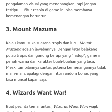
pengalaman visual yang menenangkan, tapi jangan
tertipu — fitur respin di game ini bisa membawa
kemenangan beruntun.
3.
Mount Mazuma
Kalau kamu suka suasana tropis dan lucu,
Mount
Mazuma
adalah jawabannya. Dengan latar belakang
pulau tropis dan gunung berapi yang “hidup”, game ini
penuh warna dan karakter buah-buahan yang lucu.
Meski tampilannya santai, potensi kemenangannya tidak
main-main, apalagi dengan fitur random bonus yang
bisa muncul kapan saja.
4.
Wizards Want War!
Buat pecinta tema fantasi,
Wizards Want War!
wajib