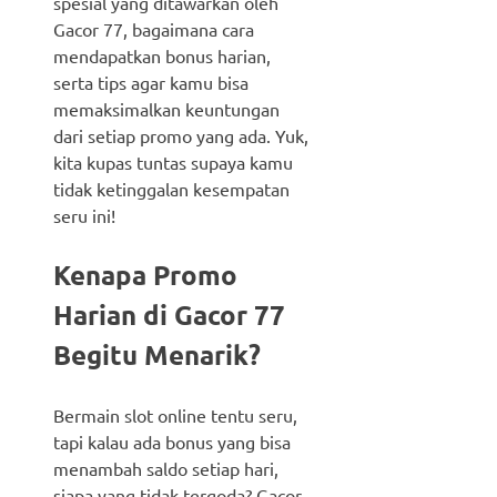
spesial yang ditawarkan oleh
Gacor 77, bagaimana cara
mendapatkan bonus harian,
serta tips agar kamu bisa
memaksimalkan keuntungan
dari setiap promo yang ada. Yuk,
kita kupas tuntas supaya kamu
tidak ketinggalan kesempatan
seru ini!
Kenapa Promo
Harian di Gacor 77
Begitu Menarik?
Bermain slot online tentu seru,
tapi kalau ada bonus yang bisa
menambah saldo setiap hari,
siapa yang tidak tergoda? Gacor