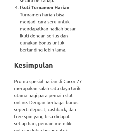
Ikuti Turnamen Harian
Turnamen harian bisa
menjadi cara seru untuk
mendapatkan hadiah besar.
Ikuti dengan serius dan
gunakan bonus untuk
bertanding lebih lama.
Kesimpulan
Promo spesial harian di Gacor 77
merupakan salah satu daya tarik
utama bagi para pemain slot
online. Dengan berbagai bonus
seperti deposit, cashback, dan
free spin yang bisa didapat
setiap hari, pemain memiliki
peluang lebih besar untuk