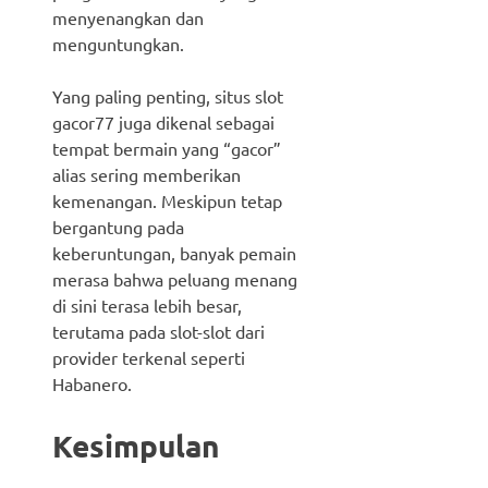
menyenangkan dan
menguntungkan.
Yang paling penting, situs slot
gacor77 juga dikenal sebagai
tempat bermain yang “gacor”
alias sering memberikan
kemenangan. Meskipun tetap
bergantung pada
keberuntungan, banyak pemain
merasa bahwa peluang menang
di sini terasa lebih besar,
terutama pada slot-slot dari
provider terkenal seperti
Habanero.
Kesimpulan