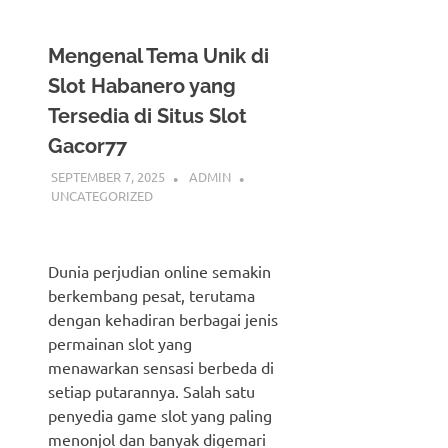
Mengenal Tema Unik di
Slot Habanero yang
Tersedia di Situs Slot
Gacor77
SEPTEMBER 7, 2025
ADMIN
UNCATEGORIZED
Dunia perjudian online semakin
berkembang pesat, terutama
dengan kehadiran berbagai jenis
permainan slot yang
menawarkan sensasi berbeda di
setiap putarannya. Salah satu
penyedia game slot yang paling
menonjol dan banyak digemari