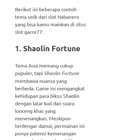
Berikut ini beberapa contoh
tema unik dari slot Habanero
yang bisa kamu mainkan di situs
slot gacor77:
1.
Shaolin Fortune
Tema Asia memang cukup
populer, tapi
Shaolin Fortune
membawa nuansa yang
berbeda. Game ini mengangkat
kehidupan para biksu Shaolin
dengan latar kuil dan suara
lonceng khas yang
menenangkan. Meskipun
terdengar damai, permainan ini
punya potensi kemenangan