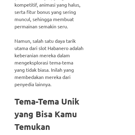
kompetitif, animasi yang halus,
serta fitur bonus yang sering
muncul, sehingga membuat
permainan semakin seru.
Namun, salah satu daya tarik
utama dari slot Habanero adalah
keberanian mereka dalam
mengeksplorasi tema-tema
yang tidak biasa. Inilah yang
membedakan mereka dari
penyedia lainnya.
Tema-Tema Unik
yang Bisa Kamu
Temukan