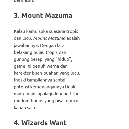
3.
Mount Mazuma
Kalau kamu suka suasana tropis
dan lucu,
Mount Mazuma
adalah
jawabannya. Dengan latar
belakang pulau tropis dan
gunung berapi yang “hidup”,
game ini penuh warna dan
karakter buah-buahan yang lucu.
Meski tampilannya santai,
potensi kemenangannya tidak
main-main, apalagi dengan fitur
random bonus yang bisa muncul
kapan saja.
4.
Wizards Want