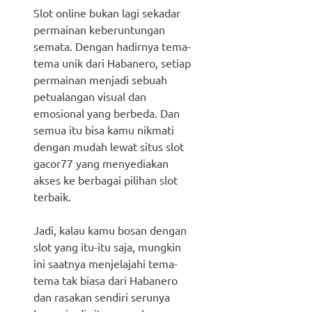
Slot online bukan lagi sekadar
permainan keberuntungan
semata. Dengan hadirnya tema-
tema unik dari Habanero, setiap
permainan menjadi sebuah
petualangan visual dan
emosional yang berbeda. Dan
semua itu bisa kamu nikmati
dengan mudah lewat situs slot
gacor77 yang menyediakan
akses ke berbagai pilihan slot
terbaik.
Jadi, kalau kamu bosan dengan
slot yang itu-itu saja, mungkin
ini saatnya menjelajahi tema-
tema tak biasa dari Habanero
dan rasakan sendiri serunya