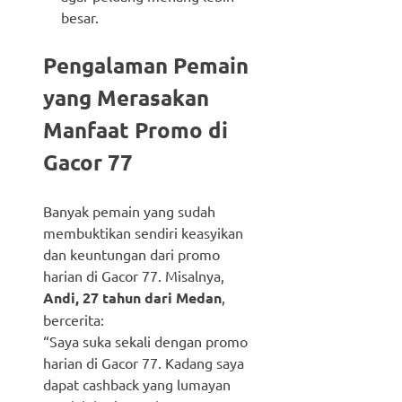
besar.
Pengalaman Pemain
yang Merasakan
Manfaat Promo di
Gacor 77
Banyak pemain yang sudah
membuktikan sendiri keasyikan
dan keuntungan dari promo
harian di Gacor 77. Misalnya,
Andi, 27 tahun dari Medan
,
bercerita:
“Saya suka sekali dengan promo
harian di Gacor 77. Kadang saya
dapat cashback yang lumayan