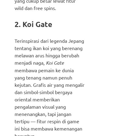
yang cukup besar lewat fitur
wild dan free spins.
2.
Koi Gate
Terinspirasi dari legenda Jepang
tentang ikan koi yang berenang
melawan arus hingga berubah
menjadi naga,
Koi Gate
membawa pemain ke dunia
yang tenang namun penuh
kejutan. Grafis air yang mengalir
dan simbol-simbol bergaya
oriental memberikan
pengalaman visual yang
menenangkan, tapi jangan
tertipu — fitur respin di game
ini bisa membawa kemenangan
beruntun.