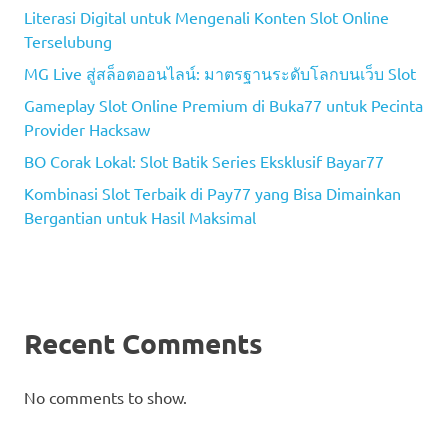
Literasi Digital untuk Mengenali Konten Slot Online
Terselubung
MG Live สู่สล็อตออนไลน์: มาตรฐานระดับโลกบนเว็บ Slot
Gameplay Slot Online Premium di Buka77 untuk Pecinta
Provider Hacksaw
BO Corak Lokal: Slot Batik Series Eksklusif Bayar77
Kombinasi Slot Terbaik di Pay77 yang Bisa Dimainkan
Bergantian untuk Hasil Maksimal
Recent Comments
No comments to show.