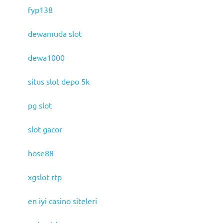
fyp138
dewamuda slot
dewa1000
situs slot depo 5k
pg slot
slot gacor
hose88
xgslot rtp
en iyi casino siteleri