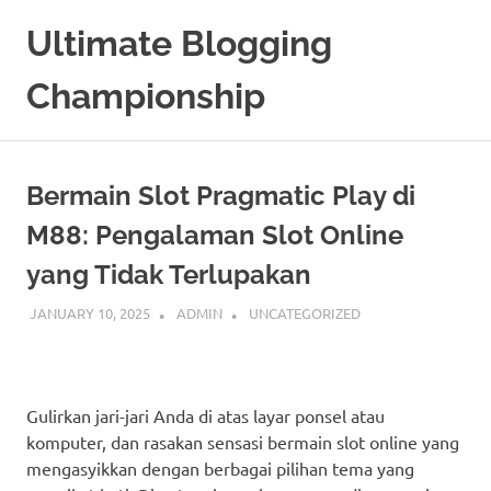
Skip
Ultimate Blogging
to
content
Championship
Bermain Slot Pragmatic Play di
M88: Pengalaman Slot Online
yang Tidak Terlupakan
JANUARY 10, 2025
ADMIN
UNCATEGORIZED
Gulirkan jari-jari Anda di atas layar ponsel atau
komputer, dan rasakan sensasi bermain slot online yang
mengasyikkan dengan berbagai pilihan tema yang