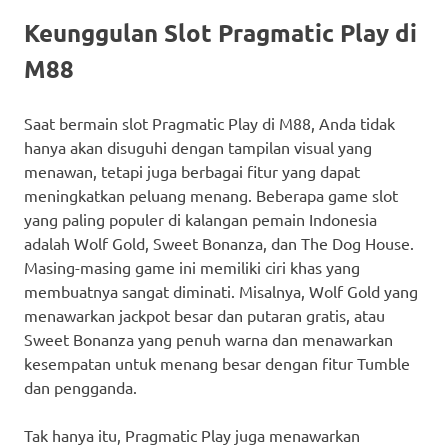
Keunggulan Slot Pragmatic Play di
M88
Saat bermain slot Pragmatic Play di M88, Anda tidak
hanya akan disuguhi dengan tampilan visual yang
menawan, tetapi juga berbagai fitur yang dapat
meningkatkan peluang menang. Beberapa game slot
yang paling populer di kalangan pemain Indonesia
adalah Wolf Gold, Sweet Bonanza, dan The Dog House.
Masing-masing game ini memiliki ciri khas yang
membuatnya sangat diminati. Misalnya, Wolf Gold yang
menawarkan jackpot besar dan putaran gratis, atau
Sweet Bonanza yang penuh warna dan menawarkan
kesempatan untuk menang besar dengan fitur Tumble
dan pengganda.
Tak hanya itu, Pragmatic Play juga menawarkan