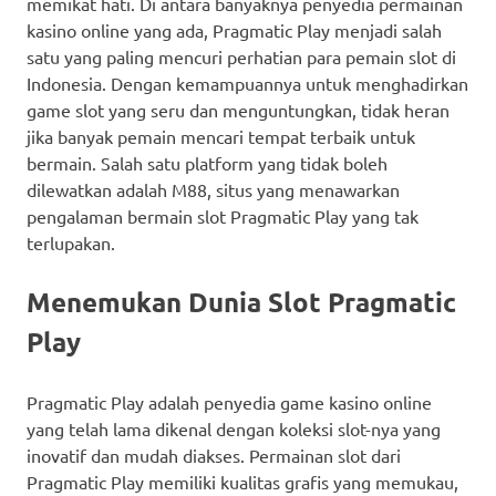
memikat hati. Di antara banyaknya penyedia permainan
kasino online yang ada, Pragmatic Play menjadi salah
satu yang paling mencuri perhatian para pemain slot di
Indonesia. Dengan kemampuannya untuk menghadirkan
game slot yang seru dan menguntungkan, tidak heran
jika banyak pemain mencari tempat terbaik untuk
bermain. Salah satu platform yang tidak boleh
dilewatkan adalah M88, situs yang menawarkan
pengalaman bermain slot Pragmatic Play yang tak
terlupakan.
Menemukan Dunia Slot Pragmatic
Play
Pragmatic Play adalah penyedia game kasino online
yang telah lama dikenal dengan koleksi slot-nya yang
inovatif dan mudah diakses. Permainan slot dari
Pragmatic Play memiliki kualitas grafis yang memukau,