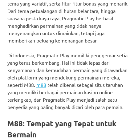
tema yang variatif, serta fitur-fitur bonus yang menarik.
Dari tema petualangan di hutan belantara, hingga
suasana pesta kaya raya, Pragmatic Play berhasil
menghadirkan permainan yang tidak hanya
menyenangkan untuk dimainkan, tetapi juga
memberikan peluang kemenangan besar.
Di Indonesia, Pragmatic Play memiliki penggemar setia
yang terus berkembang. Hal ini tidak lepas dari
kenyamanan dan kemudahan bermain yang ditawarkan
oleh platform yang mendukung permainan mereka,
seperti M88.
m88
telah dikenal sebagai situs taruhan
yang memiliki berbagai permainan kasino online
terlengkap, dan Pragmatic Play menjadi salah satu
penyedia yang paling banyak dicari oleh para pemain.
M88: Tempat yang Tepat untuk
Bermain